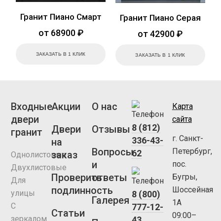
Гранит Пиано Смарт
Гранит Пиано Серая
от 68900 ₽
от 42900 ₽
ЗАКАЗАТЬ В 1 КЛИК
ЗАКАЗАТЬ В 1 КЛИК
Входные
Акции
О нас
Карта
двери
сайта
8 (812)
Двери
Отзывы
гранит
г. Санкт-
336-43-
на
Вопросы
Петербург,
62
заказ
Однолистовые
и
пос.
Двухлистовые
Проверить
ответы
Бугры,
Для
подлинность
Шоссейная
улицы
8 (800)
Галерея
1А
С
777-12-
Статьи
09:00–
зеркалом
43