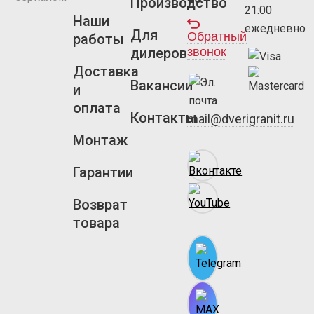
Производство
21:00
Наши
ежедневно
Для
Обратный
работы
звонок
дилеров
Доставка
Вакансии
и
оплата
Контакты
mail@dverigranit.ru
Монтаж
Гарантии
Возврат
товара