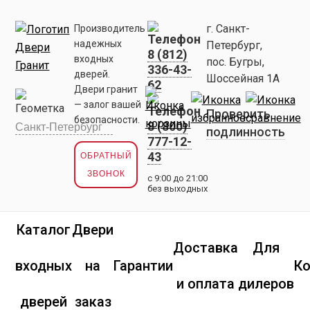
г. Санкт-
Производитель
надежных
Петербург,
8 (812)
входных
пос. Бугры,
336-43-
дверей.
Шоссейная 1А
62
Двери гранит
— залог вашей
Проверить
безопасности.
8 (800)
подлинность
777-12-
43
ОБРАТНЫЙ
ЗВОНОК
с 9:00 до 21:00
без выходных
Каталог
Двери
Доставка
Для
входных
на
Гарантии
К
и оплата
дилеров
дверей
заказ