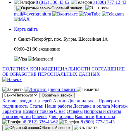
8 (812) 336-43-62
8 (800) 777-12-43
Обратный звонок
mail@dverigranit.ru
Карта сайта
г. Санкт-Петербург, пос. Бугры, Шоссейная 1А
09:00–21:00 ежедневно
ПОЛИТИКА КОНФИДЕНЦИАЛЬНОСТИ
СОГЛАШЕНИЕ
ОБ ОБРАБОТКЕ ПЕРСОНАЛЬНЫХ ДАННЫХ
Обратный звонок
Каталог входных дверей
Акции
Двери на заказ
Проверить
подлинность
Статьи
Наши работы
Доставка и оплата
Монтаж
Гарантии
Возврат товара
О нас
Отзывы
Вопросы и ответы
Производство
Галерея
Для дилеров
Вакансии
Контакты
8 (812) 336-43-62
8 (800) 777-12-43
Обратный звонок