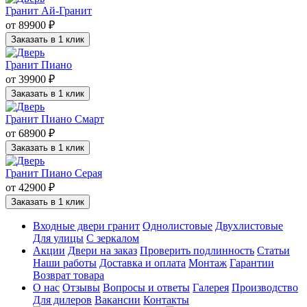
Гранит Ай-Гранит
от 89900 ₽
Заказать в 1 клик
Гранит Пиано
от 39900 ₽
Заказать в 1 клик
Гранит Пиано Смарт
от 68900 ₽
Заказать в 1 клик
Гранит Пиано Серая
от 42900 ₽
Заказать в 1 клик
Входные двери гранит
Однолистовые
Двухлистовые
Для улицы
С зеркалом
Акции
Двери на заказ
Проверить подлинность
Статьи
Наши работы
Доставка и оплата
Монтаж
Гарантии
Возврат товара
О нас
Отзывы
Вопросы и ответы
Галерея
Производство
Для дилеров
Вакансии
Контакты