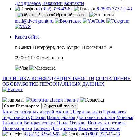
Для дилеров
Вакансии
Контакты
8 (812) 336-43-62
8 (800) 777-12-43
Обратный звонок
mail@dverigranit.ru
Карта сайта
г. Санкт-Петербург, пос. Бугры, Шоссейная 1А
09:00–21:00 ежедневно
ПОЛИТИКА КОНФИДЕНЦИАЛЬНОСТИ
СОГЛАШЕНИЕ
ОБ ОБРАБОТКЕ ПЕРСОНАЛЬНЫХ ДАННЫХ
Обратный звонок
Каталог входных дверей
Акции
Двери на заказ
Проверить
подлинность
Статьи
Наши работы
Доставка и оплата
Монтаж
Гарантии
Возврат товара
О нас
Отзывы
Вопросы и ответы
Производство
Галерея
Для дилеров
Вакансии
Контакты
8 (812) 336-43-62
8 (800) 777-12-43