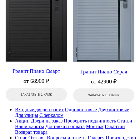
Гранит Пиано Смарт
Гранит Пиано Серая
от 68900 ₽
от 42900 ₽
ЗАКАЗАТЬ В 1 КЛИК
ЗАКАЗАТЬ В 1 КЛИК
Входные двери гранит
Однолистовые
Двухлистовые
Для улицы
С зеркалом
Акции
Двери на заказ
Проверить подлинность
Статьи
Наши работы
Доставка и оплата
Монтаж
Гарантии
Возврат товара
О нас
Отзывы
Вопросы и ответы
Галерея
Производство