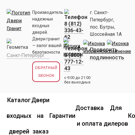
г. Санкт-
Производитель
надежных
Петербург,
8 (812)
входных
пос. Бугры,
336-43-
дверей.
Шоссейная 1А
62
Двери гранит
— залог вашей
Проверить
безопасности.
8 (800)
подлинность
777-12-
43
ОБРАТНЫЙ
ЗВОНОК
с 9:00 до 21:00
без выходных
Каталог
Двери
Доставка
Для
входных
на
Гарантии
К
и оплата
дилеров
дверей
заказ