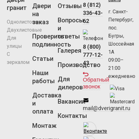
8 (812)
Двери
Отзывы
гранит
г. Санкт-
336-43-
на
Вопросы
Петербург,
62
заказ
Однолистовые
и
пос.
Двухлистовые
Проверить
ответы
Бугры,
Для
подлинность
Шоссейная
улицы
8 (800)
Галерея
1А
С
777-12-
Статьи
09:00–
зеркалом
43
Производство
21:00
Наши
ежедневно
Для
Обратный
работы
звонок
дилеров
Доставка
Вакансии
и
mail@dverigranit.ru
оплата
Контакты
Монтаж