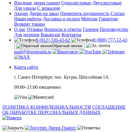
Входные двери гранит
Однолистовые
Двухлистовые
Для улицы
С зеркалом
Акции
Двери на заказ
Проверить подлинность
Статьи
Наши работы
Доставка и оплата
Монтаж
Гарантии
Возврат товара
О нас
Отзывы
Вопросы и ответы
Галерея
Производство
Для дилеров
Вакансии
Контакты
8 (812) 336-43-62
8 (800) 777-12-43
Обратный звонок
mail@dverigranit.ru
Карта сайта
г. Санкт-Петербург, пос. Бугры, Шоссейная 1А
09:00–21:00 ежедневно
ПОЛИТИКА КОНФИДЕНЦИАЛЬНОСТИ
СОГЛАШЕНИЕ
ОБ ОБРАБОТКЕ ПЕРСОНАЛЬНЫХ ДАННЫХ