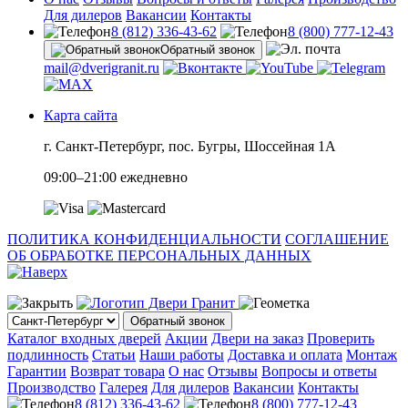
Для дилеров
Вакансии
Контакты
8 (812) 336-43-62
8 (800) 777-12-43
Обратный звонок
mail@dverigranit.ru
Карта сайта
г. Санкт-Петербург, пос. Бугры, Шоссейная 1А
09:00–21:00 ежедневно
ПОЛИТИКА КОНФИДЕНЦИАЛЬНОСТИ
СОГЛАШЕНИЕ
ОБ ОБРАБОТКЕ ПЕРСОНАЛЬНЫХ ДАННЫХ
Обратный звонок
Каталог входных дверей
Акции
Двери на заказ
Проверить
подлинность
Статьи
Наши работы
Доставка и оплата
Монтаж
Гарантии
Возврат товара
О нас
Отзывы
Вопросы и ответы
Производство
Галерея
Для дилеров
Вакансии
Контакты
8 (812) 336-43-62
8 (800) 777-12-43