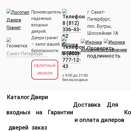
г. Санкт-
Производитель
надежных
Петербург,
8 (812)
входных
пос. Бугры,
336-43-
дверей.
Шоссейная 1А
62
Двери гранит
— залог вашей
Проверить
безопасности.
8 (800)
подлинность
777-12-
43
ОБРАТНЫЙ
ЗВОНОК
с 9:00 до 21:00
без выходных
Каталог
Двери
Доставка
Для
входных
на
Гарантии
К
и оплата
дилеров
дверей
заказ