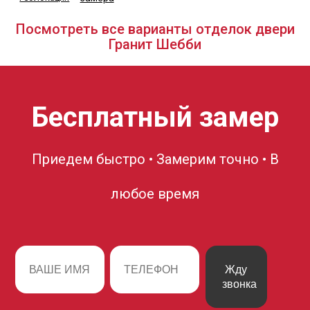
Посмотреть все варианты отделок двери
Гранит Шебби
Бесплатный замер
Приедем быстро • Замерим точно • В
любое время
Жду
звонка