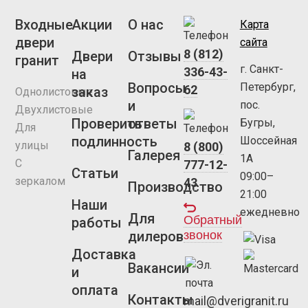
Входные
Акции
О нас
Карта
двери
сайта
8 (812)
Двери
Отзывы
гранит
г. Санкт-
336-43-
на
Вопросы
Петербург,
62
заказ
Однолистовые
и
пос.
Двухлистовые
Проверить
ответы
Бугры,
Для
подлинность
Шоссейная
улицы
8 (800)
Галерея
1А
С
777-12-
Статьи
09:00–
зеркалом
43
Производство
21:00
Наши
ежедневно
Для
Обратный
работы
звонок
дилеров
Доставка
Вакансии
и
оплата
Контакты
mail@dverigranit.ru