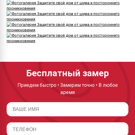
Бесплатный замер
Приедем быстро • Замерим точно • В любое
время