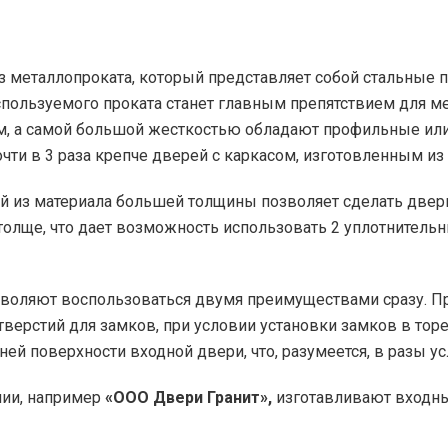
з металлопроката, который представляет собой стальные 
пользуемого проката станет главным препятствием для м
м, а самой большой жесткостью обладают профильные или
чти в 3 раза крепче дверей с каркасом, изготовленным из
ией из материала большей толщины позволяет сделать двер
олще, что дает возможность использовать 2 уплотнительны
зволяют воспользоваться двумя преимуществами сразу. Пр
тверстий для замков, при условии установки замков в тор
й поверхности входной двери, что, разумеется, в разы у
нии, например
«ООО Двери Гранит»,
изготавливают входны