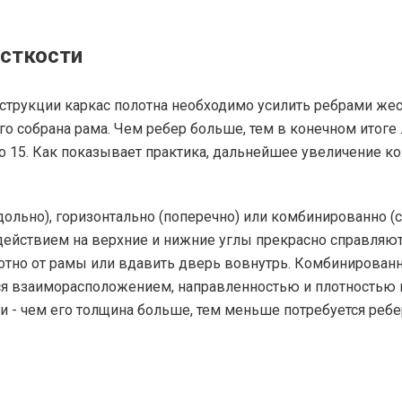
есткости
струкции каркас полотна необходимо усилить ребрами жес
ого собрана рама. Чем ребер больше, тем в конечном итог
о 15. Как показывает практика, дальнейшее увеличение ко
ольно), горизонтально (поперечно) или комбинированно (с
действием на верхние и нижние углы прекрасно справляют
отно от рамы или вдавить дверь вовнутрь. Комбинированн
я взаиморасположением, направленностью и плотностью 
и - чем его толщина больше, тем меньше потребуется ребе