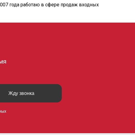
2007 года работаю в сфере продаж входных
мя
Жду звонка
ных