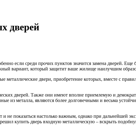
х дверей
собенно если среди прочих пунктов значится замена дверей. Еще
ежный вариант, который защитит ваше жилище наилучшим образ
е металлические двери, приобретение которых, вместе с прави
ческих дверей. Также они имеют вполне приемлемую и демократ
нные из металла, являются более долговечными и весьма устой
ет и не показаться настолько важным, однако при дальнейшей э
то решил купить дверь входную металлическую – вскрыть подоб