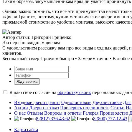
Таким образом, злоумышленникам вряд ли удастся проникнуть 
Однако важно помнить, что все эти преимущества имеют толь
«Двери Гранит», поэтому, купив металлические двери именно у
приемлемой стоимости до удобства монтажа, высокого качеств
Автор статьи: Григорий Гриценко
Эксперт по входным дверям
С удовольствием расскажу вам про все виды входных дверей, п
клиентов.
Бесплатный замер
Приедем быстро • Замерим точно • В любое 
Жду звонка
Я даю свое согласие на
обработку своих
персональных дан
Входные двери гранит
Однолистовые
Двухлистовые
Для
Акции
Двери на заказ
Проверить подлинность
Статьи
На
О нас
Отзывы
Вопросы и ответы
Галерея
Производство
Д
8 (812) 336-43-62
8 (800) 777-12-43
Карта сайта