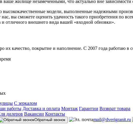
в ваше жилище незамеченными, что актуально вне зависимости о
ко высококачественные модели, выполненные надежными произво
 нас, вы сможете оценить удачность такого приобретения по все
а и отличного внешнего вида вашей «входной обновки».
ро их качество, покрытие и наполнение. С 2007 года работаю в 
время
ных
 улицы
С зеркалом
ши работы
Доставка и оплата
Монтаж
Гарантии
Возврат товара
ля дилеров
Вакансии
Контакты
mail@dverigranit.ru
Обратный звонок