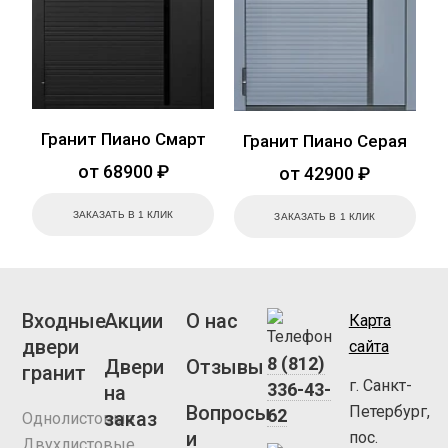
Гранит Пиано Смарт
Гранит Пиано Серая
от 68900 ₽
от 42900 ₽
ЗАКАЗАТЬ В 1 КЛИК
ЗАКАЗАТЬ В 1 КЛИК
Входные
Акции
О нас
Карта
двери
сайта
8 (812)
Двери
Отзывы
гранит
г. Санкт-
336-43-
на
Вопросы
Петербург,
62
заказ
Однолистовые
и
пос.
Двухлистовые