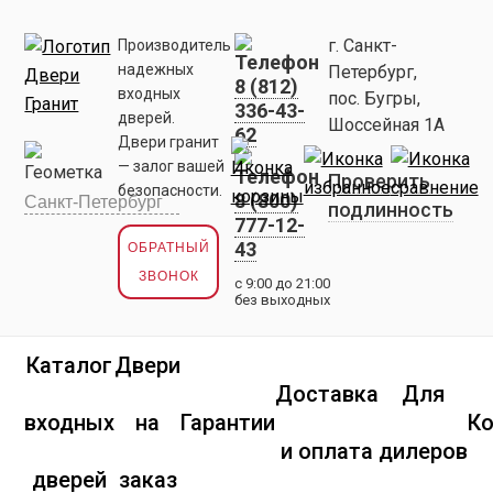
г. Санкт-
Производитель
надежных
Петербург,
8 (812)
входных
пос. Бугры,
336-43-
дверей.
Шоссейная 1А
62
Двери гранит
— залог вашей
Проверить
безопасности.
8 (800)
подлинность
777-12-
43
ОБРАТНЫЙ
ЗВОНОК
с 9:00 до 21:00
без выходных
Каталог
Двери
Доставка
Для
входных
на
Гарантии
К
и оплата
дилеров
дверей
заказ