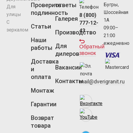
Проверить
ответы
Бугры,
Для
подлинность
Шоссейная
улицы
8 (800)
Галерея
1А
С
777-12-
Статьи
09:00–
зеркалом
43
Производство
21:00
Наши
ежедневно
Для
Обратный
работы
звонок
дилеров
Доставка
Вакансии
и
оплата
Контакты
mail@dverigranit.ru
Монтаж
Гарантии
Возврат
товара