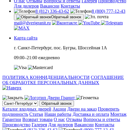
О нас
Отзывы
Вопросы и ответы
Галерея
Производство
Для дилеров
Вакансии
Контакты
8 (812) 336-43-62
8 (800) 777-12-43
Обратный звонок
mail@dverigranit.ru
Карта сайта
г. Санкт-Петербург, пос. Бугры, Шоссейная 1А
09:00–21:00 ежедневно
ПОЛИТИКА КОНФИДЕНЦИАЛЬНОСТИ
СОГЛАШЕНИЕ
ОБ ОБРАБОТКЕ ПЕРСОНАЛЬНЫХ ДАННЫХ
Обратный звонок
Каталог входных дверей
Акции
Двери на заказ
Проверить
подлинность
Статьи
Наши работы
Доставка и оплата
Монтаж
Гарантии
Возврат товара
О нас
Отзывы
Вопросы и ответы
Производство
Галерея
Для дилеров
Вакансии
Контакты
8 (812) 336-43-62
8 (800) 777-12-43