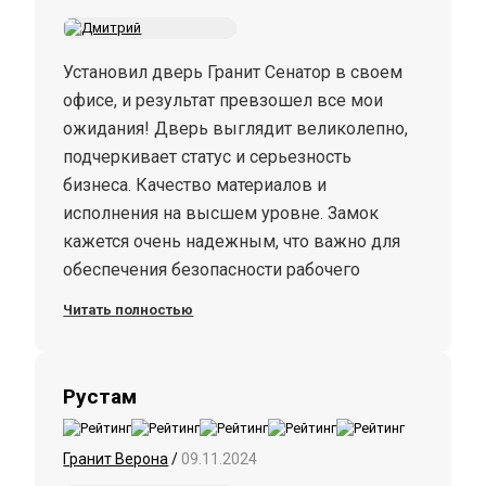
Установил дверь Гранит Сенатор в своем
офисе, и результат превзошел все мои
ожидания! Дверь выглядит великолепно,
подчеркивает статус и серьезность
бизнеса. Качество материалов и
исполнения на высшем уровне. Замок
кажется очень надежным, что важно для
обеспечения безопасности рабочего
пространства. Установка прошла быстро и
Читать полностью
без проблем. Специалисты компании были
внимательны и аккуратны в своей работе.
Я полностью удовлетворен своим
Рустам
выбором и рекомендую дверь Гранит
Сенатор всем, кто ценит качество и стиль!
Гранит Верона
/
09.11.2024