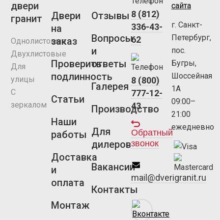
двери
сайта
8 (812)
Двери
Отзывы
гранит
г. Санкт-
336-43-
на
Вопросы
Петербург,
62
заказ
Однолистовые
и
пос.
Двухлистовые
Проверить
ответы
Бугры,
Для
подлинность
Шоссейная
улицы
8 (800)
Галерея
1А
С
777-12-
Статьи
09:00–
зеркалом
43
Производство
21:00
Наши
ежедневно
Для
Обратный
работы
звонок
дилеров
Доставка
Вакансии
и
mail@dverigranit.ru
оплата
Контакты
Монтаж