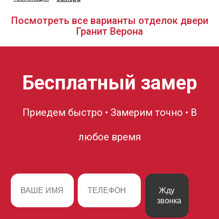
Посмотреть все варианты отделок двери
Гранит Верона
Бесплатный замер
Приедем быстро • Замерим точно • В
любое время
Жду
звонка