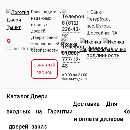
г. Санкт-
Производитель
надежных
Петербург,
8 (812)
входных
пос. Бугры,
336-43-
дверей.
Шоссейная 1А
62
Двери гранит
— залог вашей
Проверить
безопасности.
8 (800)
подлинность
777-12-
43
ОБРАТНЫЙ
ЗВОНОК
с 9:00 до 21:00
без выходных
Каталог
Двери
Доставка
Для
входных
на
Гарантии
К
и оплата
дилеров
дверей
заказ