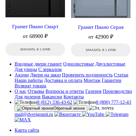
Гранит Пиано Смарт
Гранит Пиано Серая
от 68900 ₽
от 42900 ₽
ЗАКАЗАТЬ В 1 КЛИК
ЗАКАЗАТЬ В 1 КЛИК
Входные двери гранит
Однолистовые
Двухлистовые
Для улицы
С зеркалом
Акции
Двери на заказ
Проверить подлинность
Статьи
Наши работы
Доставка и оплата
Монтаж
Гарантии
Возврат товара
О нас
Отзывы
Вопросы и ответы
Галерея
Производство
Для дилеров
Вакансии
Контакты
8 (812) 336-43-62
8 (800) 777-12-43
Обратный звонок
mail@dverigranit.ru
Карта сайта