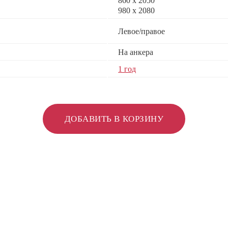
860 х 2050
980 x 2080
Левое/правое
На анкера
1 год
ДОБАВИТЬ В КОРЗИНУ