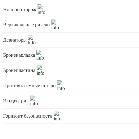
Ночной сторож
Вертикальные ригели
Девиаторы
Броненакладка
Бронепластина
Противосъемные штыри
Эксцентрик
Горизонт безопасности