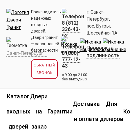
г. Санкт-
Производитель
надежных
Петербург,
8 (812)
входных
пос. Бугры,
336-43-
дверей.
Шоссейная 1А
62
Двери гранит
— залог вашей
Проверить
безопасности.
8 (800)
подлинность
777-12-
43
ОБРАТНЫЙ
ЗВОНОК
с 9:00 до 21:00
без выходных
Каталог
Двери
Доставка
Для
входных
на
Гарантии
К
и оплата
дилеров
дверей
заказ