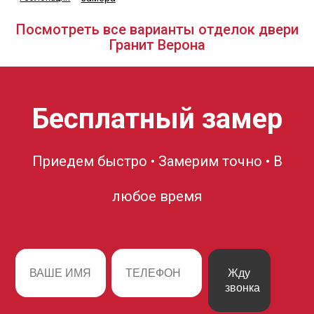
Посмотреть все варианты отделок двери
Гранит Верона
Бесплатный замер
Приедем быстро • Замерим точно • В
любое время
Жду
звонка