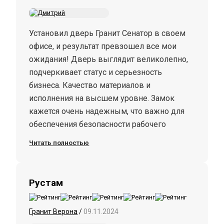
Установил дверь Гранит Сенатор в своем
офисе, и результат превзошел все мои
ожидания! Дверь выглядит великолепно,
подчеркивает статус и серьезность
бизнеса. Качество материалов и
исполнения на высшем уровне. Замок
кажется очень надежным, что важно для
обеспечения безопасности рабочего
пространства. Установка прошла быстро и
Читать полностью
без проблем. Специалисты компании были
внимательны и аккуратны в своей работе.
Я полностью удовлетворен своим
Рустам
выбором и рекомендую дверь Гранит
Сенатор всем, кто ценит качество и стиль!
Гранит Верона
/
09.11.2024