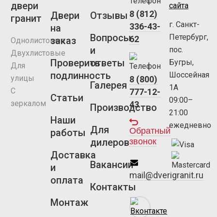
двери
сайта
8 (812)
Двери
Отзывы
гранит
г. Санкт-
336-43-
на
Вопросы
Петербург,
62
заказ
Однолистовые
и
пос.
Двухлистовые
Проверить
ответы
Бугры,
Для
подлинность
Шоссейная
улицы
8 (800)
Галерея
1А
С
777-12-
Статьи
09:00–
зеркалом
43
Производство
21:00
Наши
ежедневно
Для
Обратный
работы
звонок
дилеров
Доставка
Вакансии
и
mail@dverigranit.ru
оплата
Контакты
Монтаж