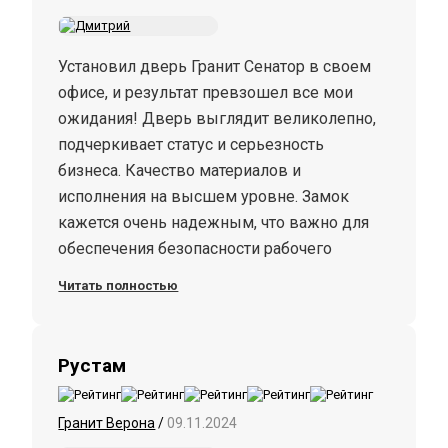
Установил дверь Гранит Сенатор в своем
офисе, и результат превзошел все мои
ожидания! Дверь выглядит великолепно,
подчеркивает статус и серьезность
бизнеса. Качество материалов и
исполнения на высшем уровне. Замок
кажется очень надежным, что важно для
обеспечения безопасности рабочего
пространства. Установка прошла быстро и
Читать полностью
без проблем. Специалисты компании были
внимательны и аккуратны в своей работе.
Я полностью удовлетворен своим
Рустам
выбором и рекомендую дверь Гранит
Сенатор всем, кто ценит качество и стиль!
Гранит Верона
/
09.11.2024