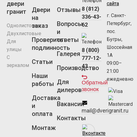
двери
сайта
8 (812)
Двери
Отзывы
гранит
г. Санкт-
336-43-
на
Вопросы
Петербург,
62
заказ
Однолистовые
и
пос.
Двухлистовые
Проверить
ответы
Бугры,
Для
подлинность
Шоссейная
улицы
8 (800)
Галерея
1А
С
777-12-
Статьи
09:00–
зеркалом
43
Производство
21:00
Наши
ежедневно
Для
Обратный
работы
звонок
дилеров
Доставка
Вакансии
и
mail@dverigranit.ru
оплата
Контакты
Монтаж