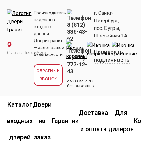
г. Санкт-
Производитель
надежных
Петербург,
8 (812)
входных
пос. Бугры,
336-43-
дверей.
Шоссейная 1А
62
Двери гранит
— залог вашей
Проверить
безопасности.
8 (800)
подлинность
777-12-
43
ОБРАТНЫЙ
ЗВОНОК
с 9:00 до 21:00
без выходных
Каталог
Двери
Доставка
Для
входных
на
Гарантии
К
и оплата
дилеров
дверей
заказ