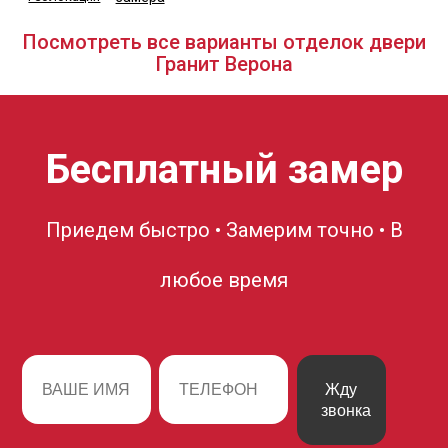
Посмотреть все варианты отделок двери
Гранит Верона
Бесплатный замер
Приедем быстро • Замерим точно • В
любое время
Жду
звонка