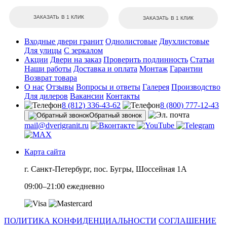
ЗАКАЗАТЬ В 1 КЛИК
ЗАКАЗАТЬ В 1 КЛИК
Входные двери гранит
Однолистовые
Двухлистовые
Для улицы
С зеркалом
Акции
Двери на заказ
Проверить подлинность
Статьи
Наши работы
Доставка и оплата
Монтаж
Гарантии
Возврат товара
О нас
Отзывы
Вопросы и ответы
Галерея
Производство
Для дилеров
Вакансии
Контакты
8 (812) 336-43-62
8 (800) 777-12-43
Обратный звонок
mail@dverigranit.ru
Карта сайта
г. Санкт-Петербург, пос. Бугры, Шоссейная 1А
09:00–21:00 ежедневно
ПОЛИТИКА КОНФИДЕНЦИАЛЬНОСТИ
СОГЛАШЕНИЕ