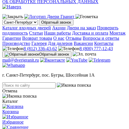
ОБ ОБРАБОТКЕ ПЕРСОНАЛЬНЫХ ДАННЫХ
Обратный звонок
Каталог входных дверей
Акции
Двери на заказ
Проверить
подлинность
Статьи
Наши работы
Доставка и оплата
Монтаж
Гарантии
Возврат товара
О нас
Отзывы
Вопросы и ответы
Производство
Галерея
Для дилеров
Вакансии
Контакты
8 (812) 336-43-62
8 (800) 777-12-43
Обратный звонок
mail@dverigranit.ru
г. Санкт-Петербург, пос. Бугры, Шоссейная 1А
Отмена
Каталог
Корзина
Избранное