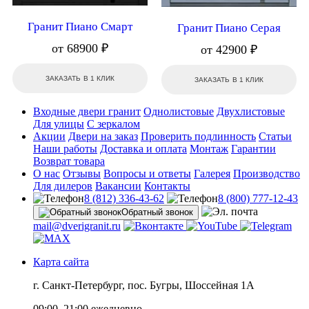
Гранит Пиано Смарт
Гранит Пиано Серая
от 68900 ₽
от 42900 ₽
ЗАКАЗАТЬ В 1 КЛИК
ЗАКАЗАТЬ В 1 КЛИК
Входные двери гранит
Однолистовые
Двухлистовые
Для улицы
С зеркалом
Акции
Двери на заказ
Проверить подлинность
Статьи
Наши работы
Доставка и оплата
Монтаж
Гарантии
Возврат товара
О нас
Отзывы
Вопросы и ответы
Галерея
Производство
Для дилеров
Вакансии
Контакты
8 (812) 336-43-62
8 (800) 777-12-43
Обратный звонок
mail@dverigranit.ru
Карта сайта
г. Санкт-Петербург, пос. Бугры, Шоссейная 1А
09:00–21:00 ежедневно