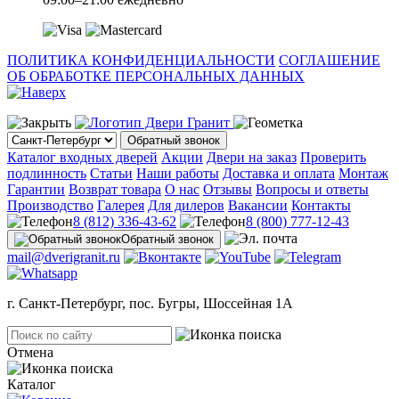
ПОЛИТИКА КОНФИДЕНЦИАЛЬНОСТИ
СОГЛАШЕНИЕ
ОБ ОБРАБОТКЕ ПЕРСОНАЛЬНЫХ ДАННЫХ
Обратный звонок
Каталог входных дверей
Акции
Двери на заказ
Проверить
подлинность
Статьи
Наши работы
Доставка и оплата
Монтаж
Гарантии
Возврат товара
О нас
Отзывы
Вопросы и ответы
Производство
Галерея
Для дилеров
Вакансии
Контакты
8 (812) 336-43-62
8 (800) 777-12-43
Обратный звонок
mail@dverigranit.ru
г. Санкт-Петербург, пос. Бугры, Шоссейная 1А
Отмена
Каталог