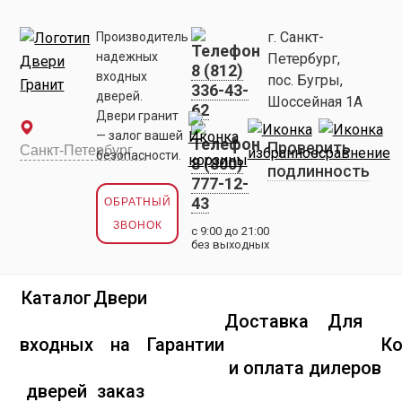
г. Санкт-
Производитель
надежных
Петербург,
8 (812)
входных
пос. Бугры,
336-43-
дверей.
Шоссейная 1А
62
Двери гранит
— залог вашей
Проверить
безопасности.
8 (800)
подлинность
777-12-
43
ОБРАТНЫЙ
ЗВОНОК
с 9:00 до 21:00
без выходных
Каталог
Двери
Доставка
Для
входных
на
Гарантии
К
и оплата
дилеров
дверей
заказ