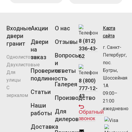
Входные
Акции
О нас
Карта
двери
сайта
8 (812)
Двери
Отзывы
гранит
г. Санкт-
336-43-
на
Вопросы
Петербург,
62
заказ
Однолистовые
и
пос.
Двухлистовые
Проверить
ответы
Бугры,
Для
подлинность
Шоссейная
улицы
8 (800)
Галерея
1А
С
777-12-
Статьи
09:00–
зеркалом
43
Производство
21:00
Наши
ежедневно
Для
Обратный
работы
звонок
дилеров
Доставка