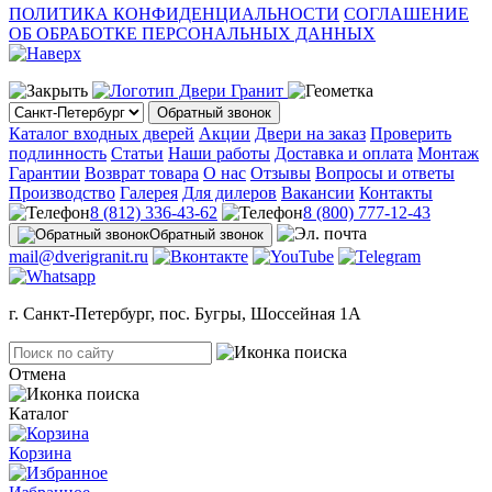
ПОЛИТИКА КОНФИДЕНЦИАЛЬНОСТИ
СОГЛАШЕНИЕ
ОБ ОБРАБОТКЕ ПЕРСОНАЛЬНЫХ ДАННЫХ
Обратный звонок
Каталог входных дверей
Акции
Двери на заказ
Проверить
подлинность
Статьи
Наши работы
Доставка и оплата
Монтаж
Гарантии
Возврат товара
О нас
Отзывы
Вопросы и ответы
Производство
Галерея
Для дилеров
Вакансии
Контакты
8 (812) 336-43-62
8 (800) 777-12-43
Обратный звонок
mail@dverigranit.ru
г. Санкт-Петербург, пос. Бугры, Шоссейная 1А
Отмена
Каталог
Корзина