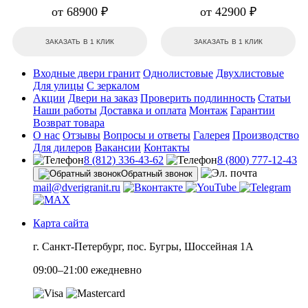
от 68900 ₽
от 42900 ₽
ЗАКАЗАТЬ В 1 КЛИК
ЗАКАЗАТЬ В 1 КЛИК
Входные двери гранит
Однолистовые
Двухлистовые
Для улицы
С зеркалом
Акции
Двери на заказ
Проверить подлинность
Статьи
Наши работы
Доставка и оплата
Монтаж
Гарантии
Возврат товара
О нас
Отзывы
Вопросы и ответы
Галерея
Производство
Для дилеров
Вакансии
Контакты
8 (812) 336-43-62
8 (800) 777-12-43
Обратный звонок
mail@dverigranit.ru
Карта сайта
г. Санкт-Петербург, пос. Бугры, Шоссейная 1А
09:00–21:00 ежедневно