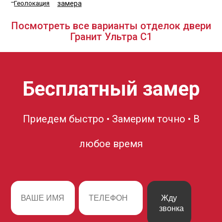
замера
Посмотреть все варианты отделок двери
Гранит Ультра С1
Бесплатный замер
Приедем быстро • Замерим точно • В
любое время
Жду
звонка