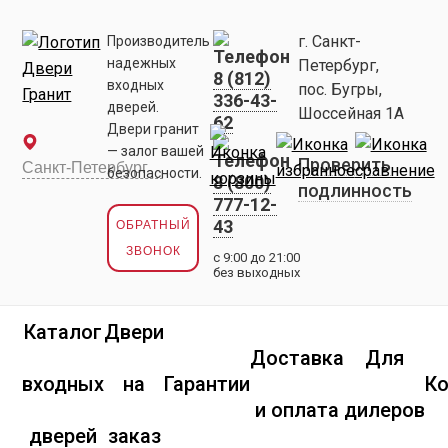
г. Санкт-
Производитель
надежных
Петербург,
8 (812)
входных
пос. Бугры,
336-43-
дверей.
Шоссейная 1А
62
Двери гранит
— залог вашей
Проверить
безопасности.
8 (800)
подлинность
777-12-
43
ОБРАТНЫЙ
ЗВОНОК
с 9:00 до 21:00
без выходных
Каталог
Двери
Доставка
Для
входных
на
Гарантии
К
и оплата
дилеров
дверей
заказ