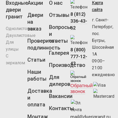
Входные
Акции
О нас
Карта
двери
сайта
8 (812)
Двери
Отзывы
гранит
г. Санкт-
336-43-
на
Вопросы
Петербург,
62
заказ
Однолистовые
и
пос.
Двухлистовые
Проверить
ответы
Бугры,
Для
подлинность
Шоссейная
улицы
8 (800)
Галерея
1А
С
777-12-
Статьи
09:00–
зеркалом
43
Производство
21:00
Наши
ежедневно
Для
работы
дилеров
Обратный
Доставка
звонок
Вакансии
и
оплата
Контакты
Монтаж
mail@dverigranit.ru