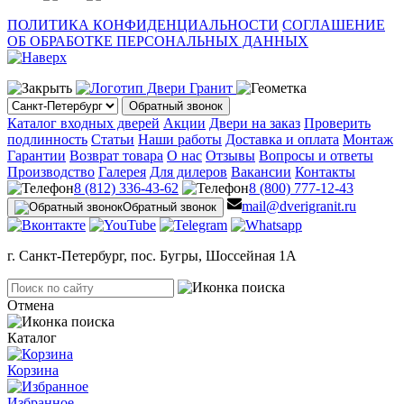
ПОЛИТИКА КОНФИДЕНЦИАЛЬНОСТИ
СОГЛАШЕНИЕ
ОБ ОБРАБОТКЕ ПЕРСОНАЛЬНЫХ ДАННЫХ
Обратный звонок
Каталог входных дверей
Акции
Двери на заказ
Проверить
подлинность
Статьи
Наши работы
Доставка и оплата
Монтаж
Гарантии
Возврат товара
О нас
Отзывы
Вопросы и ответы
Производство
Галерея
Для дилеров
Вакансии
Контакты
8 (812) 336-43-62
8 (800) 777-12-43
mail@dverigranit.ru
Обратный звонок
г. Санкт-Петербург, пос. Бугры, Шоссейная 1А
Отмена
Каталог
Корзина
Избранное