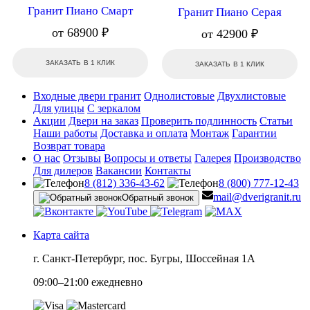
Гранит Пиано Смарт
Гранит Пиано Серая
от 68900 ₽
от 42900 ₽
ЗАКАЗАТЬ В 1 КЛИК
ЗАКАЗАТЬ В 1 КЛИК
Входные двери гранит
Однолистовые
Двухлистовые
Для улицы
С зеркалом
Акции
Двери на заказ
Проверить подлинность
Статьи
Наши работы
Доставка и оплата
Монтаж
Гарантии
Возврат товара
О нас
Отзывы
Вопросы и ответы
Галерея
Производство
Для дилеров
Вакансии
Контакты
8 (812) 336-43-62
8 (800) 777-12-43
mail@dverigranit.ru
Обратный звонок
Карта сайта
г. Санкт-Петербург, пос. Бугры, Шоссейная 1А
09:00–21:00 ежедневно