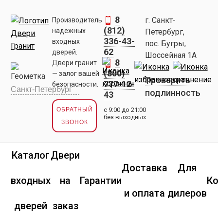
8
г. Санкт-
Производитель
(812)
надежных
Петербург,
336-43-
входных
пос. Бугры,
62
дверей.
Шоссейная 1А
8
Двери гранит
(800)
— залог вашей
Проверить
777-12-
безопасности.
подлинность
43
ОБРАТНЫЙ
с 9:00 до 21:00
без выходных
ЗВОНОК
Каталог
Двери
Доставка
Для
входных
на
Гарантии
К
и оплата
дилеров
дверей
заказ