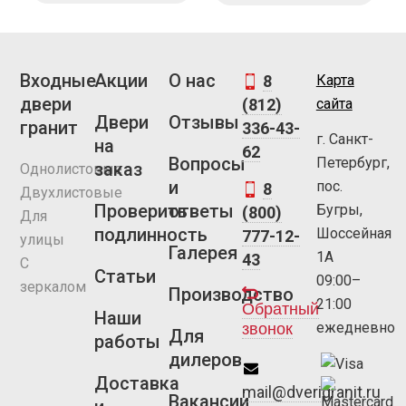
Входные
Акции
О нас
8
Карта
двери
(812)
сайта
Двери
Отзывы
гранит
336-43-
г. Санкт-
на
62
Вопросы
Петербург,
заказ
Однолистовые
и
пос.
8
Двухлистовые
Проверить
ответы
Бугры,
(800)
Для
подлинность
Шоссейная
777-12-
улицы
Галерея
1А
43
С
Статьи
09:00–
зеркалом
Производство
21:00
Обратный
Наши
ежедневно
звонок
Для
работы
дилеров
Доставка
mail@dverigranit.ru
Вакансии