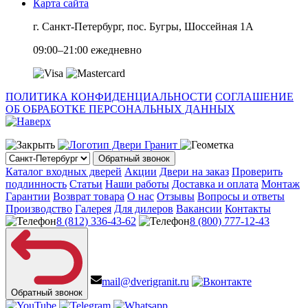
Карта сайта
г. Санкт-Петербург, пос. Бугры, Шоссейная 1А
09:00–21:00 ежедневно
ПОЛИТИКА КОНФИДЕНЦИАЛЬНОСТИ
СОГЛАШЕНИЕ
ОБ ОБРАБОТКЕ ПЕРСОНАЛЬНЫХ ДАННЫХ
Обратный звонок
Каталог входных дверей
Акции
Двери на заказ
Проверить
подлинность
Статьи
Наши работы
Доставка и оплата
Монтаж
Гарантии
Возврат товара
О нас
Отзывы
Вопросы и ответы
Производство
Галерея
Для дилеров
Вакансии
Контакты
8 (812) 336-43-62
8 (800) 777-12-43
mail@dverigranit.ru
Обратный звонок