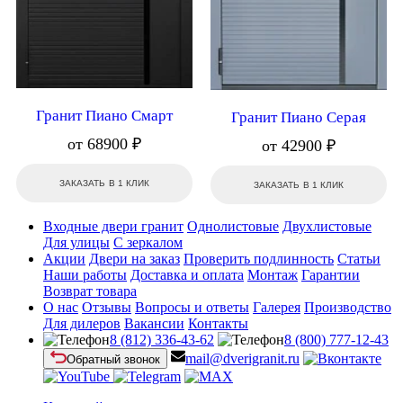
Гранит Пиано Смарт
Гранит Пиано Серая
от 68900 ₽
от 42900 ₽
ЗАКАЗАТЬ В 1 КЛИК
ЗАКАЗАТЬ В 1 КЛИК
Входные двери гранит
Однолистовые
Двухлистовые
Для улицы
С зеркалом
Акции
Двери на заказ
Проверить подлинность
Статьи
Наши работы
Доставка и оплата
Монтаж
Гарантии
Возврат товара
О нас
Отзывы
Вопросы и ответы
Галерея
Производство
Для дилеров
Вакансии
Контакты
8 (812) 336-43-62
8 (800) 777-12-43
mail@dverigranit.ru
Обратный звонок