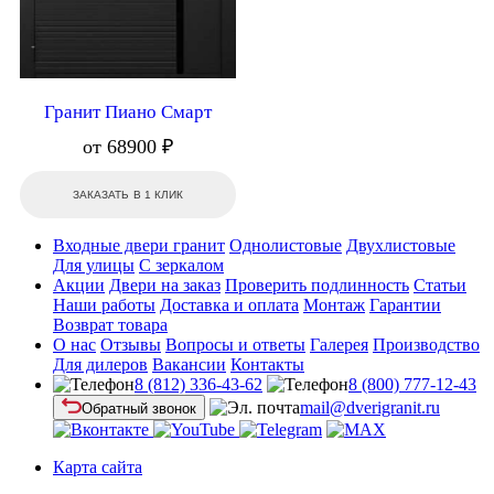
Гранит Пиано Смарт
от 68900 ₽
ЗАКАЗАТЬ В 1 КЛИК
Входные двери гранит
Однолистовые
Двухлистовые
Для улицы
С зеркалом
Акции
Двери на заказ
Проверить подлинность
Статьи
Наши работы
Доставка и оплата
Монтаж
Гарантии
Возврат товара
О нас
Отзывы
Вопросы и ответы
Галерея
Производство
Для дилеров
Вакансии
Контакты
8 (812) 336-43-62
8 (800) 777-12-43
mail@dverigranit.ru
Обратный звонок
Карта сайта