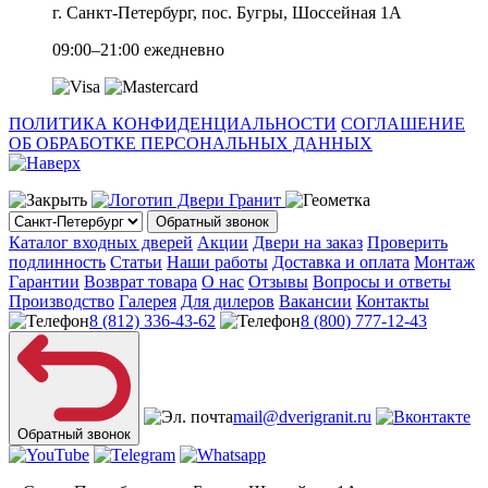
г. Санкт-Петербург, пос. Бугры, Шоссейная 1А
09:00–21:00 ежедневно
ПОЛИТИКА КОНФИДЕНЦИАЛЬНОСТИ
СОГЛАШЕНИЕ
ОБ ОБРАБОТКЕ ПЕРСОНАЛЬНЫХ ДАННЫХ
Обратный звонок
Каталог входных дверей
Акции
Двери на заказ
Проверить
подлинность
Статьи
Наши работы
Доставка и оплата
Монтаж
Гарантии
Возврат товара
О нас
Отзывы
Вопросы и ответы
Производство
Галерея
Для дилеров
Вакансии
Контакты
8 (812) 336-43-62
8 (800) 777-12-43
mail@dverigranit.ru
Обратный звонок