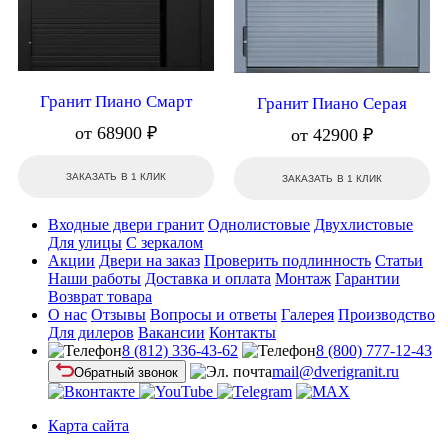
Гранит Пиано Смарт
Гранит Пиано Серая
от 68900 ₽
от 42900 ₽
ЗАКАЗАТЬ В 1 КЛИК
ЗАКАЗАТЬ В 1 КЛИК
Входные двери гранит
Однолистовые
Двухлистовые
Для улицы
С зеркалом
Акции
Двери на заказ
Проверить подлинность
Статьи
Наши работы
Доставка и оплата
Монтаж
Гарантии
Возврат товара
О нас
Отзывы
Вопросы и ответы
Галерея
Производство
Для дилеров
Вакансии
Контакты
8 (812) 336-43-62
8 (800) 777-12-43
mail@dverigranit.ru
Обратный звонок
Карта сайта