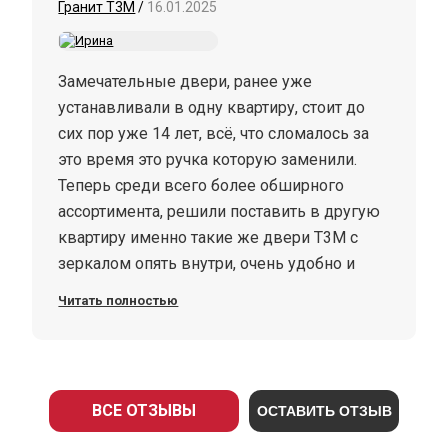
Гранит Т3М
/
16.01.2025
Замечательные двери, ранее уже
устанавливали в одну квартиру, стоит до
сих пор уже 14 лет, всё, что сломалось за
это время это ручка которую заменили.
Теперь среди всего более обширного
ассортимента, решили поставить в другую
квартиру именно такие же двери Т3М с
зеркалом опять внутри, очень удобно и
гармонично смотрится в прихожей. Жаль,
Читать полностью
что не загрузить фото сюда. Устанавливали
2,5 часа, всё аккуратно, мусор после себя
вот только не вынесли, дверью остались
очень довольны теперь уже второй. Ребята
ВСЕ ОТЗЫВЫ
ОСТАВИТЬ ОТЗЫВ
молодцы даже протерли всю дверь, ключи
вскрывали при нас, проверяли. Ни чего ни