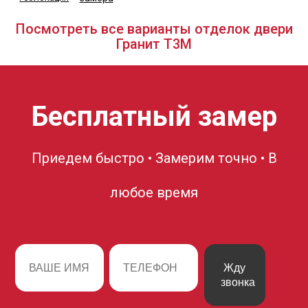
Посмотреть все варианты отделок двери
Гранит Т3М
Бесплатный замер
Приедем быстро • Замерим точно • В
любое время
Жду
звонка