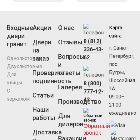
Входные
Акции
О нас
Карта
двери
сайта
8 (812)
Двери
Отзывы
гранит
г. Санкт-
336-43-
на
Вопросы
Петербург,
62
заказ
Однолистовые
и
пос.
Двухлистовые
Проверить
ответы
Бугры,
Для
подлинность
Шоссейная
улицы
8 (800)
Галерея
1А
С
777-12-
Статьи
09:00–
зеркалом
43
Производство
21:00
Наши
ежедневно
Для
работы
дилеров
Обратный
Доставка
звонок
Вакансии