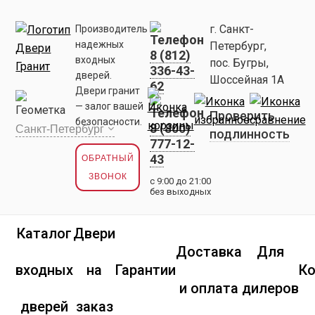
г. Санкт-
Производитель
надежных
Петербург,
8 (812)
входных
пос. Бугры,
336-43-
дверей.
Шоссейная 1А
62
Двери гранит
— залог вашей
Проверить
безопасности.
8 (800)
подлинность
777-12-
43
ОБРАТНЫЙ
ЗВОНОК
с 9:00 до 21:00
без выходных
Каталог
Двери
Доставка
Для
входных
на
Гарантии
К
и оплата
дилеров
дверей
заказ