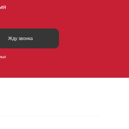
мя
Жду звонка
ных