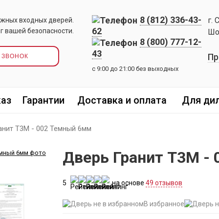
8 (812) 336-43-
г. 
жных входных дверей.
62
г вашей безопасности.
Шо
8 (800) 777-12-
43
Пр
 ЗВОНОК
с 9:00 до 21:00 без выходных
каз
Гарантии
Доставка и оплата
Для ди
анит Т3М - 002 Темный 6мм
Дверь Гранит Т3М -
5
на основе
49 отзывов
В избранное