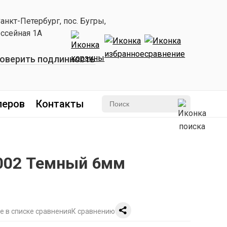
Санкт-Петербург, пос. Бугры,
ссейная 1А
оверить подлинность
леров
Контакты
 002 Темный 6мм
К сравнению