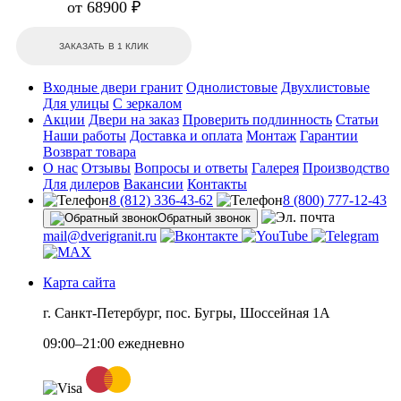
от 68900 ₽
ЗАКАЗАТЬ В 1 КЛИК
Входные двери гранит
Однолистовые
Двухлистовые
Для улицы
С зеркалом
Акции
Двери на заказ
Проверить подлинность
Статьи
Наши работы
Доставка и оплата
Монтаж
Гарантии
Возврат товара
О нас
Отзывы
Вопросы и ответы
Галерея
Производство
Для дилеров
Вакансии
Контакты
8 (812) 336-43-62
8 (800) 777-12-43
Обратный звонок
mail@dverigranit.ru
Карта сайта
г. Санкт-Петербург, пос. Бугры, Шоссейная 1А
09:00–21:00 ежедневно