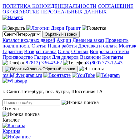
ПОЛИТИКА КОНФИДЕНЦИАЛЬНОСТИ
СОГЛАШЕНИЕ
ОБ ОБРАБОТКЕ ПЕРСОНАЛЬНЫХ ДАННЫХ
Обратный звонок
Каталог входных дверей
Акции
Двери на заказ
Проверить
подлинность
Статьи
Наши работы
Доставка и оплата
Монтаж
Гарантии
Возврат товара
О нас
Отзывы
Вопросы и ответы
Производство
Галерея
Для дилеров
Вакансии
Контакты
8 (812) 336-43-62
8 (800) 777-12-43
Обратный звонок
mail@dverigranit.ru
г. Санкт-Петербург, пос. Бугры, Шоссейная 1А
Отмена
Каталог
Корзина