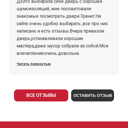
Долго выбирала себе дверь с хорошей
шумоизоляций, мне посоветовали
знакомые посмотреть двери Гранит.На
сайте очень удобно выбирать ,все про них
написано и есть отзывы.Вчера привезли
дверь,устанавливали хорошие
мастера,даже мусор собрали за собой.Мои
впечатления:очень довольна
дверью,приятная на ощупь,тяжёлая что
Читать полностью
даёт безопасность и самое главное
хорошее шумоизоляция, с выбором не
ошиблась. Дверь гранит Т3
ВСЕ ОТЗЫВЫ
ОСТАВИТЬ ОТЗЫВ