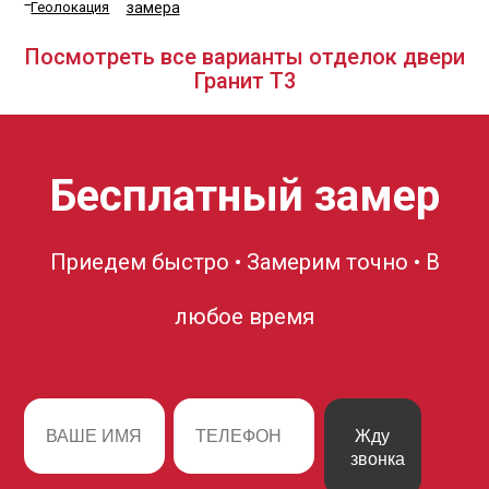
замера
Посмотреть все варианты отделок двери
Гранит Т3
Бесплатный замер
Приедем быстро • Замерим точно • В
любое время
Жду
звонка