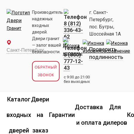
г. Санкт-
Производитель
надежных
Петербург,
8 (812)
входных
пос. Бугры,
336-43-
дверей.
Шоссейная 1А
62
Двери гранит
— залог вашей
Проверить
безопасности.
8 (800)
подлинность
777-12-
43
ОБРАТНЫЙ
ЗВОНОК
с 9:00 до 21:00
без выходных
Каталог
Двери
Доставка
Для
входных
на
Гарантии
К
и оплата
дилеров
дверей
заказ