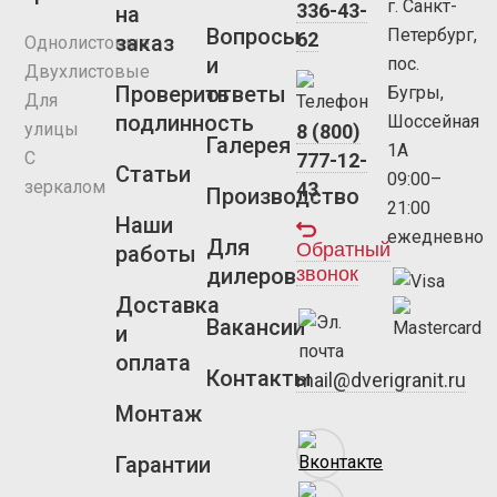
г. Санкт-
336-43-
на
Вопросы
Петербург,
62
заказ
Однолистовые
и
пос.
Двухлистовые
Проверить
ответы
Бугры,
Для
подлинность
Шоссейная
улицы
8 (800)
Галерея
1А
С
777-12-
Статьи
09:00–
зеркалом
43
Производство
21:00
Наши
ежедневно
Для
Обратный
работы
звонок
дилеров
Доставка
Вакансии
и
оплата
Контакты
mail@dverigranit.ru
Монтаж
Гарантии