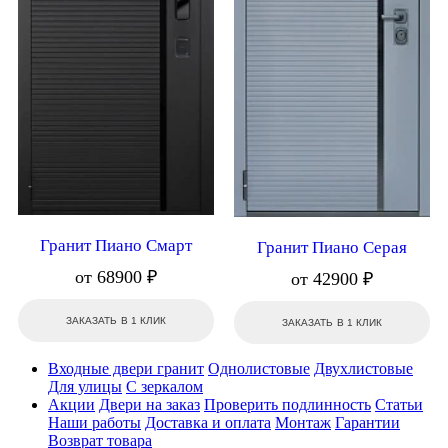
Гранит Пиано Смарт
Гранит Пиано Серая
от 68900 ₽
от 42900 ₽
ЗАКАЗАТЬ В 1 КЛИК
ЗАКАЗАТЬ В 1 КЛИК
Входные двери гранит
Однолистовые
Двухлистовые
Для улицы
С зеркалом
Акции
Двери на заказ
Проверить подлинность
Статьи
Наши работы
Доставка и оплата
Монтаж
Гарантии
Возврат товара