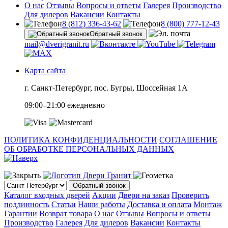
О нас
Отзывы
Вопросы и ответы
Галерея
Производство
Для дилеров
Вакансии
Контакты
8 (812) 336-43-62
8 (800) 777-12-43
Обратный звонок
mail@dverigranit.ru
Карта сайта
г. Санкт-Петербург, пос. Бугры, Шоссейная 1А
09:00–21:00 ежедневно
ПОЛИТИКА КОНФИДЕНЦИАЛЬНОСТИ
СОГЛАШЕНИЕ
ОБ ОБРАБОТКЕ ПЕРСОНАЛЬНЫХ ДАННЫХ
Обратный звонок
Каталог входных дверей
Акции
Двери на заказ
Проверить
подлинность
Статьи
Наши работы
Доставка и оплата
Монтаж
Гарантии
Возврат товара
О нас
Отзывы
Вопросы и ответы
Производство
Галерея
Для дилеров
Вакансии
Контакты