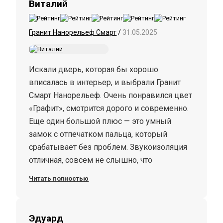
Виталий
Гранит Нанорельеф Смарт
/
31.05.2025
Искали дверь, которая бы хорошо
вписалась в интерьер, и выбрали Гранит
Смарт Нанорельеф. Очень понравился цвет
«Графит», смотрится дорого и современно.
Еще один большой плюс — это умный
замок с отпечатком пальца, который
срабатывает без проблем. Звукоизоляция
отличная, совсем не слышно, что
происходит в подъезде. По безопасности
Читать полностью
тоже все супер — задвижка "Ночной
сторож" и противосъемные штыри дают
ощущение защищенности. Мы довольны!
Эдуард