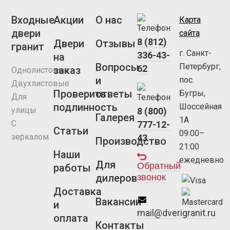
Входные
Акции
О нас
Карта
двери
сайта
8 (812)
Двери
Отзывы
гранит
г. Санкт-
336-43-
на
Вопросы
Петербург,
62
заказ
Однолистовые
и
пос.
Двухлистовые
Проверить
ответы
Бугры,
Для
подлинность
Шоссейная
улицы
8 (800)
Галерея
1А
С
777-12-
Статьи
09:00–
зеркалом
43
Производство
21:00
Наши
ежедневно
Для
Обратный
работы
звонок
дилеров
Доставка
Вакансии
и
mail@dverigranit.ru
оплата
Контакты