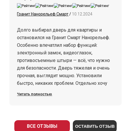
Гранит Нанорельеф Смарт
/
10.12.2024
Долго выбирал дверь для квартиры и
остановился на Гранит Смарт Нанорельеф.
Особенно впечатлил набор функций:
электронный замок, видеоглазок,
противосъемные штыри — всё, что нужно
для безопасности. Дверь тяжелая и очень
прочная, выглядит мощно. Установили
быстро, никаких проблем. Отдельно хочу
отметить шумоизоляцию — с ней стало
Читать полностью
намного тише, даже собака перестала
реагировать на шум за дверью. Отличный
выбор для тех, кто хочет качественную и
технологичную дверь.
ВСЕ ОТЗЫВЫ
ОСТАВИТЬ ОТЗЫВ