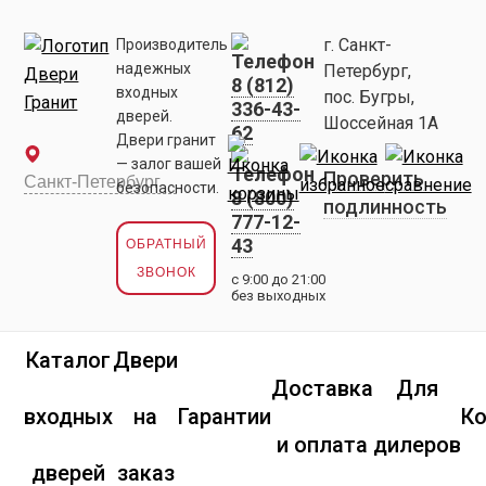
г. Санкт-
Производитель
надежных
Петербург,
8 (812)
входных
пос. Бугры,
336-43-
дверей.
Шоссейная 1А
62
Двери гранит
— залог вашей
Проверить
безопасности.
8 (800)
подлинность
777-12-
43
ОБРАТНЫЙ
ЗВОНОК
с 9:00 до 21:00
без выходных
Каталог
Двери
Доставка
Для
входных
на
Гарантии
К
и оплата
дилеров
дверей
заказ