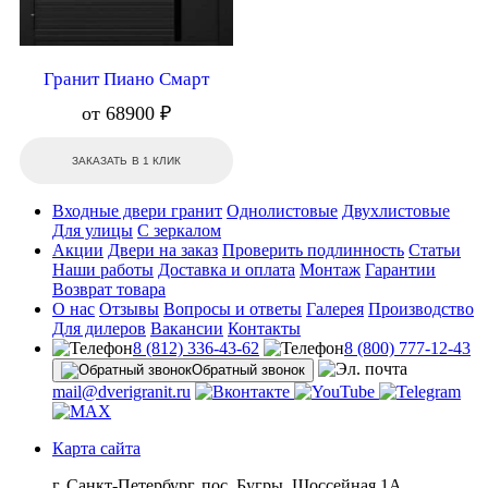
Гранит Пиано Смарт
от 68900 ₽
ЗАКАЗАТЬ В 1 КЛИК
Входные двери гранит
Однолистовые
Двухлистовые
Для улицы
С зеркалом
Акции
Двери на заказ
Проверить подлинность
Статьи
Наши работы
Доставка и оплата
Монтаж
Гарантии
Возврат товара
О нас
Отзывы
Вопросы и ответы
Галерея
Производство
Для дилеров
Вакансии
Контакты
8 (812) 336-43-62
8 (800) 777-12-43
Обратный звонок
mail@dverigranit.ru
Карта сайта
г. Санкт-Петербург, пос. Бугры, Шоссейная 1А