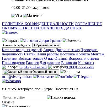
09:00–21:00 ежедневно
ПОЛИТИКА КОНФИДЕНЦИАЛЬНОСТИ
СОГЛАШЕНИЕ
ОБ ОБРАБОТКЕ ПЕРСОНАЛЬНЫХ ДАННЫХ
Обратный звонок
Каталог входных дверей
Акции
Двери на заказ
Проверить
подлинность
Статьи
Наши работы
Доставка и оплата
Монтаж
Гарантии
Возврат товара
О нас
Отзывы
Вопросы и ответы
Производство
Галерея
Для дилеров
Вакансии
Контакты
8 (812) 336-43-62
8 (800) 777-12-43
Обратный звонок
mail@dverigranit.ru
г. Санкт-Петербург, пос. Бугры, Шоссейная 1А
Отмена