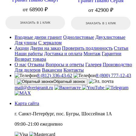
Гранит Пиано Серая
от 68900 ₽
от 42900 ₽
ЗАКАЗАТЬ В 1 КЛИК
ЗАКАЗАТЬ В 1 КЛИК
Входные двери гранит
Однолистовые
Двухлистовые
Для улицы
С зеркалом
Акции
Двери на заказ
Проверить подлинность
Статьи
Наши работы
Доставка и оплата
Монтаж
Гарантии
Возврат товара
О нас
Отзывы
Вопросы и ответы
Галерея
Производство
Для дилеров
Вакансии
Контакты
8 (812) 336-43-62
8 (800) 777-12-43
Обратный звонок
mail@dverigranit.ru
Карта сайта
г. Санкт-Петербург, пос. Бугры, Шоссейная 1А
09:00–21:00 ежедневно