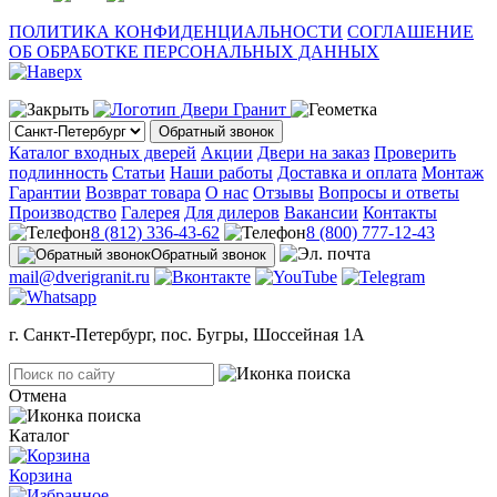
ПОЛИТИКА КОНФИДЕНЦИАЛЬНОСТИ
СОГЛАШЕНИЕ
ОБ ОБРАБОТКЕ ПЕРСОНАЛЬНЫХ ДАННЫХ
Обратный звонок
Каталог входных дверей
Акции
Двери на заказ
Проверить
подлинность
Статьи
Наши работы
Доставка и оплата
Монтаж
Гарантии
Возврат товара
О нас
Отзывы
Вопросы и ответы
Производство
Галерея
Для дилеров
Вакансии
Контакты
8 (812) 336-43-62
8 (800) 777-12-43
Обратный звонок
mail@dverigranit.ru
г. Санкт-Петербург, пос. Бугры, Шоссейная 1А
Отмена
Каталог
Корзина