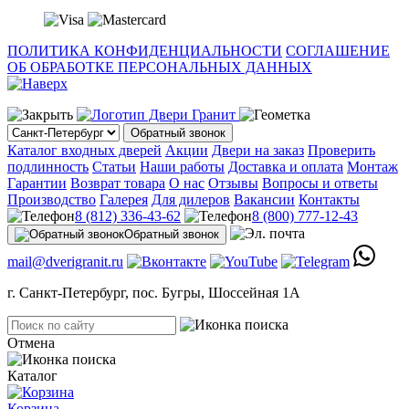
ПОЛИТИКА КОНФИДЕНЦИАЛЬНОСТИ
СОГЛАШЕНИЕ
ОБ ОБРАБОТКЕ ПЕРСОНАЛЬНЫХ ДАННЫХ
Обратный звонок
Каталог входных дверей
Акции
Двери на заказ
Проверить
подлинность
Статьи
Наши работы
Доставка и оплата
Монтаж
Гарантии
Возврат товара
О нас
Отзывы
Вопросы и ответы
Производство
Галерея
Для дилеров
Вакансии
Контакты
8 (812) 336-43-62
8 (800) 777-12-43
Обратный звонок
mail@dverigranit.ru
г. Санкт-Петербург, пос. Бугры, Шоссейная 1А
Отмена
Каталог
Корзина