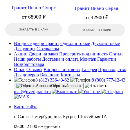
Гранит Пиано Смарт
Гранит Пиано Серая
от 68900 ₽
от 42900 ₽
ЗАКАЗАТЬ В 1 КЛИК
ЗАКАЗАТЬ В 1 КЛИК
Входные двери гранит
Однолистовые
Двухлистовые
Для улицы
С зеркалом
Акции
Двери на заказ
Проверить подлинность
Статьи
Наши работы
Доставка и оплата
Монтаж
Гарантии
Возврат товара
О нас
Отзывы
Вопросы и ответы
Галерея
Производство
Для дилеров
Вакансии
Контакты
8 (812) 336-43-62
8 (800) 777-12-43
Обратный звонок
mail@dverigranit.ru
Карта сайта
г. Санкт-Петербург, пос. Бугры, Шоссейная 1А
09:00–21:00 ежедневно