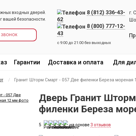
8 (812) 336-43-
г. 
жных входных дверей.
62
г вашей безопасности.
Шо
8 (800) 777-12-
43
Пр
 ЗВОНОК
с 9:00 до 21:00 без выходных
каз
Гарантии
Доставка и оплата
Для ди
рт
Гранит Шторм Смарт - 057 Две филенки Береза мореная 
Дверь Гранит Шторм
филенки Береза мор
5
на основе
3 отзывов