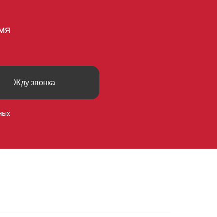
мя
Жду звонка
ных