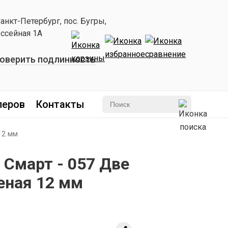
Санкт-Петербург, пос. Бугры,
ссейная 1А
оверить подлинность
леров
Контакты
12 мм
 Смарт - 057 Две
еная 12 мм