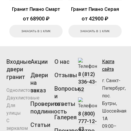
Гранит Пиано Смарт
Гранит Пиано Серая
от 68900 ₽
от 42900 ₽
ЗАКАЗАТЬ В 1 КЛИК
ЗАКАЗАТЬ В 1 КЛИК
Входные
Акции
О нас
Карта
двери
сайта
8 (812)
Двери
Отзывы
гранит
г. Санкт-
336-43-
на
Вопросы
Петербург,
62
заказ
Однолистовые
и
пос.
Двухлистовые
Проверить
ответы
Бугры,
Для
подлинность
Шоссейная
улицы
8 (800)
Галерея
1А
С
777-12-
Статьи
09:00–
зеркалом
43
Производство