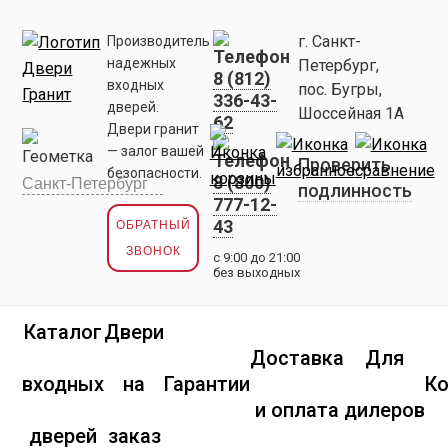
г. Санкт-
Производитель
надежных
Петербург,
8 (812)
входных
пос. Бугры,
336-43-
дверей.
Шоссейная 1А
62
Двери гранит
— залог вашей
Проверить
безопасности.
8 (800)
подлинность
777-12-
43
ОБРАТНЫЙ
ЗВОНОК
с 9:00 до 21:00
без выходных
Каталог
Двери
Доставка
Для
входных
на
Гарантии
К
и оплата
дилеров
дверей
заказ