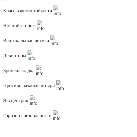
Класс взломостойкости
Ночной сторож
Вертикальные ригели
Девиаторы
Броненакладка
Противосъемные штыри
Эксцентрик
Горизонт безопасности