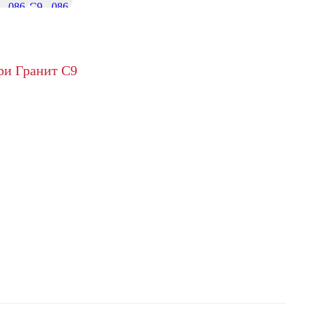
+17
ри Гранит С9