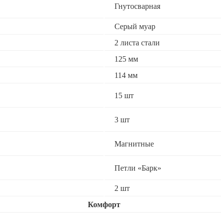
Гнутосварная
Серый муар
2 листа стали
125 мм
114 мм
15 шт
3 шт
Магнитные
Петли «Барк»
2 шт
Комфорт