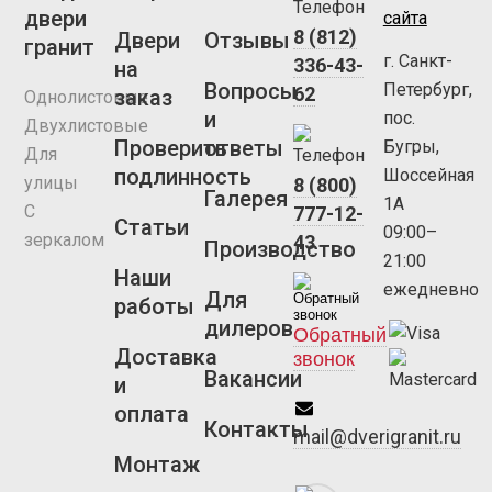
двери
сайта
8 (812)
Двери
Отзывы
гранит
г. Санкт-
336-43-
на
Вопросы
Петербург,
62
заказ
Однолистовые
и
пос.
Двухлистовые
Проверить
ответы
Бугры,
Для
подлинность
Шоссейная
улицы
8 (800)
Галерея
1А
С
777-12-
Статьи
09:00–
зеркалом
43
Производство
21:00
Наши
ежедневно
Для
работы
дилеров
Обратный
Доставка
звонок
Вакансии
и
оплата
Контакты
mail@dverigranit.ru
Монтаж