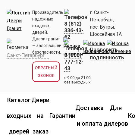
г. Санкт-
Производитель
надежных
Петербург,
8 (812)
входных
пос. Бугры,
336-43-
дверей.
Шоссейная 1А
62
Двери гранит
— залог вашей
Проверить
безопасности.
8 (800)
подлинность
777-12-
43
ОБРАТНЫЙ
ЗВОНОК
с 9:00 до 21:00
без выходных
Каталог
Двери
Доставка
Для
входных
на
Гарантии
К
и оплата
дилеров
дверей
заказ