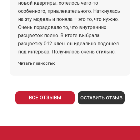
новой квартиры, хотелось чего-то
особенного, привлекательного. Наткнулась
на эту модель и поняла – это то, что нужно.
Очень порадовало то, что внутренних
расцветок полно. В итоге выбрала
расцветку 012 клен, он идеально подошел
под интерьер. Получилось очень стильно,
но это еще не все: открывать и закрывать
Читать полностью
эту дверь одно удовольствие!! Так плавно,
и никакого шума с лестничной площадки…
Заказывайте эту модель, не пожалеете!
ВСЕ ОТЗЫВЫ
ОСТАВИТЬ ОТЗЫВ