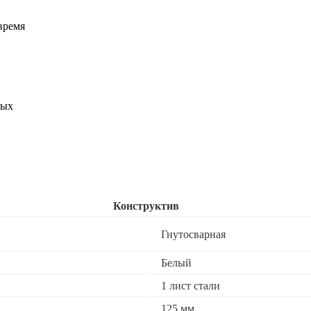
время
ных
Конструктив
Гнутосварная
Белый
1 лист стали
125 мм