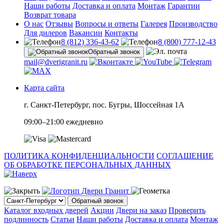
Наши работы
Доставка и оплата
Монтаж
Гарантии
Возврат товара
О нас
Отзывы
Вопросы и ответы
Галерея
Производство
Для дилеров
Вакансии
Контакты
8 (812) 336-43-62
8 (800) 777-12-43
Обратный звонок
mail@dverigranit.ru
Карта сайта
г. Санкт-Петербург, пос. Бугры, Шоссейная 1А
09:00–21:00 ежедневно
ПОЛИТИКА КОНФИДЕНЦИАЛЬНОСТИ
СОГЛАШЕНИЕ
ОБ ОБРАБОТКЕ ПЕРСОНАЛЬНЫХ ДАННЫХ
Обратный звонок
Каталог входных дверей
Акции
Двери на заказ
Проверить
подлинность
Статьи
Наши работы
Доставка и оплата
Монтаж