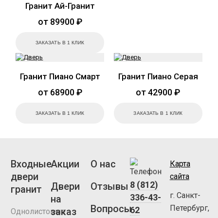
Гранит Ай-Гранит
от 89900 ₽
ЗАКАЗАТЬ В 1 КЛИК
Гранит Пиано Смарт
Гранит Пиано Серая
от 68900 ₽
от 42900 ₽
ЗАКАЗАТЬ В 1 КЛИК
ЗАКАЗАТЬ В 1 КЛИК
Входные
Акции
О нас
Карта
двери
сайта
8 (812)
Двери
Отзывы
гранит
г. Санкт-
336-43-
на
Вопросы
Петербург,
62
заказ
Однолистовые