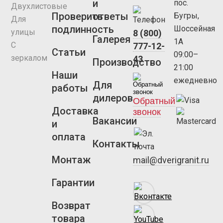
и
пос.
Двухлистовые
Проверить
ответы
Бугры,
Для
подлинность
Шоссейная
улицы
8 (800)
Галерея
1А
С
777-12-
Статьи
09:00–
зеркалом
43
Производство
21:00
Наши
ежедневно
Для
работы
дилеров
Обратный
Доставка
звонок
Вакансии
и
оплата
Контакты
Монтаж
mail@dverigranit.ru
Гарантии
Возврат
товара