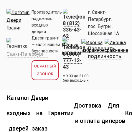
г. Санкт-
Производитель
надежных
Петербург,
8 (812)
входных
пос. Бугры,
336-43-
дверей.
Шоссейная 1А
62
Двери гранит
— залог вашей
Проверить
безопасности.
8 (800)
подлинность
777-12-
43
ОБРАТНЫЙ
ЗВОНОК
с 9:00 до 21:00
без выходных
Каталог
Двери
Доставка
Для
входных
на
Гарантии
К
и оплата
дилеров
дверей
заказ