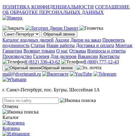
ПОЛИТИКА КОНФИДЕНЦИАЛЬНОСТИ
СОГЛАШЕНИЕ
ОБ ОБРАБОТКЕ ПЕРСОНАЛЬНЫХ ДАННЫХ
Обратный звонок
Каталог входных дверей
Акции
Двери на заказ
Проверить
подлинность
Статьи
Наши работы
Доставка и оплата
Монтаж
Гарантии
Возврат товара
О нас
Отзывы
Вопросы и ответы
Производство
Галерея
Для дилеров
Вакансии
Контакты
8 (812) 336-43-62
8 (800) 777-12-43
Обратный звонок
mail@dverigranit.ru
г. Санкт-Петербург, пос. Бугры, Шоссейная 1А
Отмена
Каталог
Корзина