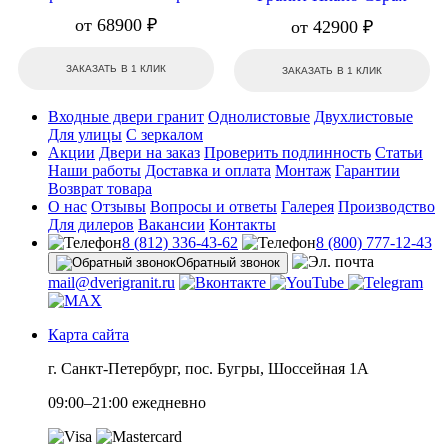
от 68900 ₽
от 42900 ₽
ЗАКАЗАТЬ В 1 КЛИК
ЗАКАЗАТЬ В 1 КЛИК
Входные двери гранит
Однолистовые
Двухлистовые
Для улицы
С зеркалом
Акции
Двери на заказ
Проверить подлинность
Статьи
Наши работы
Доставка и оплата
Монтаж
Гарантии
Возврат товара
О нас
Отзывы
Вопросы и ответы
Галерея
Производство
Для дилеров
Вакансии
Контакты
8 (812) 336-43-62
8 (800) 777-12-43
Обратный звонок
mail@dverigranit.ru
Карта сайта
г. Санкт-Петербург, пос. Бугры, Шоссейная 1А
09:00–21:00 ежедневно