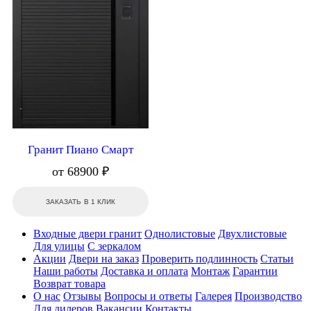
Гранит Пиано Смарт
от 68900 ₽
ЗАКАЗАТЬ В 1 КЛИК
Входные двери гранит
Однолистовые
Двухлистовые
Для улицы
С зеркалом
Акции
Двери на заказ
Проверить подлинность
Статьи
Наши работы
Доставка и оплата
Монтаж
Гарантии
Возврат товара
О нас
Отзывы
Вопросы и ответы
Галерея
Производство
Для дилеров
Вакансии
Контакты