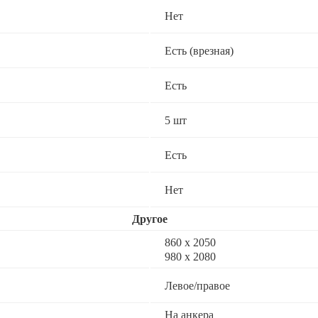
Нет
Есть (врезная)
Есть
5 шт
Есть
Нет
Другое
860 х 2050
980 x 2080
Левое/правое
На анкера