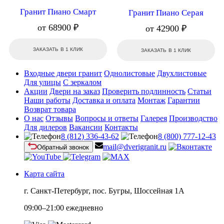
Гранит Пиано Смарт
Гранит Пиано Серая
от 68900 ₽
от 42900 ₽
ЗАКАЗАТЬ В 1 КЛИК
ЗАКАЗАТЬ В 1 КЛИК
Входные двери гранит
Однолистовые
Двухлистовые
Для улицы
С зеркалом
Акции
Двери на заказ
Проверить подлинность
Статьи
Наши работы
Доставка и оплата
Монтаж
Гарантии
Возврат товара
О нас
Отзывы
Вопросы и ответы
Галерея
Производство
Для дилеров
Вакансии
Контакты
8 (812) 336-43-62
8 (800) 777-12-43
mail@dverigranit.ru
Обратный звонок
Карта сайта
г. Санкт-Петербург, пос. Бугры, Шоссейная 1А
09:00–21:00 ежедневно