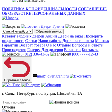
ПОЛИТИКА КОНФИДЕНЦИАЛЬНОСТИ
СОГЛАШЕНИЕ
ОБ ОБРАБОТКЕ ПЕРСОНАЛЬНЫХ ДАННЫХ
Обратный звонок
Каталог входных дверей
Акции
Двери на заказ
Проверить
подлинность
Статьи
Наши работы
Доставка и оплата
Монтаж
Гарантии
Возврат товара
О нас
Отзывы
Вопросы и ответы
Производство
Галерея
Для дилеров
Вакансии
Контакты
8 (812) 336-43-62
8 (800) 777-12-43
mail@dverigranit.ru
Обратный звонок
г. Санкт-Петербург, пос. Бугры, Шоссейная 1А
Отмена