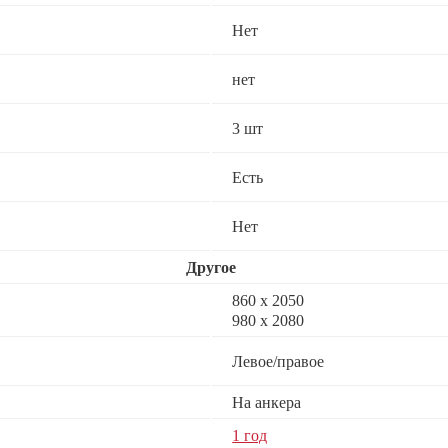
Нет
нет
3 шт
Есть
Нет
Другое
860 х 2050
980 х 2080
Левое/правое
На анкера
1 год