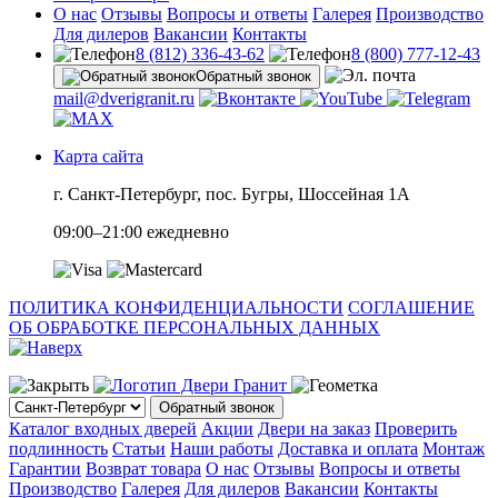
О нас
Отзывы
Вопросы и ответы
Галерея
Производство
Для дилеров
Вакансии
Контакты
8 (812) 336-43-62
8 (800) 777-12-43
Обратный звонок
mail@dverigranit.ru
Карта сайта
г. Санкт-Петербург, пос. Бугры, Шоссейная 1А
09:00–21:00 ежедневно
ПОЛИТИКА КОНФИДЕНЦИАЛЬНОСТИ
СОГЛАШЕНИЕ
ОБ ОБРАБОТКЕ ПЕРСОНАЛЬНЫХ ДАННЫХ
Обратный звонок
Каталог входных дверей
Акции
Двери на заказ
Проверить
подлинность
Статьи
Наши работы
Доставка и оплата
Монтаж
Гарантии
Возврат товара
О нас
Отзывы
Вопросы и ответы
Производство
Галерея
Для дилеров
Вакансии
Контакты