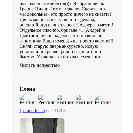
благодарных клиентов))) Выбрали дверь
Гранит Пиано, 16мм, зеркало. Сказать, что
мы довольны - это просто ничего не сказать!
Дверь мощная, качественно сделана,
внешний вид великолепен. Не дверь, а мечта!
Отдельное спасибо, бригаде 41 (Андрей и
Дмитрий, очень надеюсь, что правильно
запомнила Ваши имена) - вы просто космос!!!
Сняли старую дверь аккуратно, новую
установили крепко, ровно и достаточно
быстро! У нас задача стояла в смещении
двери и в сужении прохода + сварочные
Читать полностью
работы ...результатом очень довольны! Ребята
все рассказали, объяснили, показали после
моих албанских вопросов как держится после
закрепления наша дверь)))) Парни - вы
Елена
большие молодцы!!!! Побольше, ребята, на
вашу бригаду заказов и приятных отзывов)))
а да, чуть не забыла))) и премии от
руководства ежемесячной)! Спасибо
Гранит Пиано
/
30.03.2025