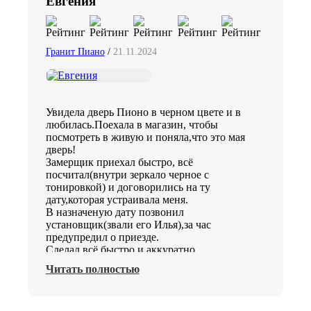
Евгения
Гранит Пиано
/
21.11.2024
Увидела дверь Пионо в черном цвете и в
любилась.Поехала в магазин, чтобы
посмотреть в живую и поняла,что это мая
дверь!
Замерщик приехал быстро, всё
посчитал(внутри зеркало черное с
тонировкой) и договорились на ту
дату,которая устраивала меня.
В назначеную дату позвонил
установщик(звали его Илья),за час
предупредил о приезде.
Сделал всё быстро и аккуратно.
Поэтому однозначно рекомендую Двери
Читать полностью
Гранит.