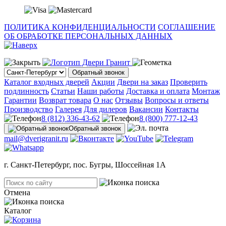
ПОЛИТИКА КОНФИДЕНЦИАЛЬНОСТИ
СОГЛАШЕНИЕ
ОБ ОБРАБОТКЕ ПЕРСОНАЛЬНЫХ ДАННЫХ
Обратный звонок
Каталог входных дверей
Акции
Двери на заказ
Проверить
подлинность
Статьи
Наши работы
Доставка и оплата
Монтаж
Гарантии
Возврат товара
О нас
Отзывы
Вопросы и ответы
Производство
Галерея
Для дилеров
Вакансии
Контакты
8 (812) 336-43-62
8 (800) 777-12-43
Обратный звонок
mail@dverigranit.ru
г. Санкт-Петербург, пос. Бугры, Шоссейная 1А
Отмена
Каталог