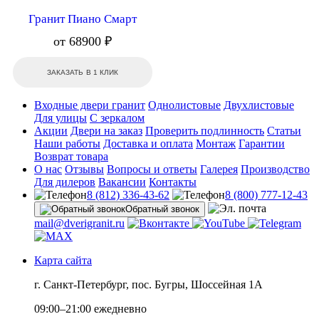
Гранит Пиано Смарт
от 68900 ₽
ЗАКАЗАТЬ В 1 КЛИК
Входные двери гранит
Однолистовые
Двухлистовые
Для улицы
С зеркалом
Акции
Двери на заказ
Проверить подлинность
Статьи
Наши работы
Доставка и оплата
Монтаж
Гарантии
Возврат товара
О нас
Отзывы
Вопросы и ответы
Галерея
Производство
Для дилеров
Вакансии
Контакты
8 (812) 336-43-62
8 (800) 777-12-43
Обратный звонок
mail@dverigranit.ru
Карта сайта
г. Санкт-Петербург, пос. Бугры, Шоссейная 1А
09:00–21:00 ежедневно